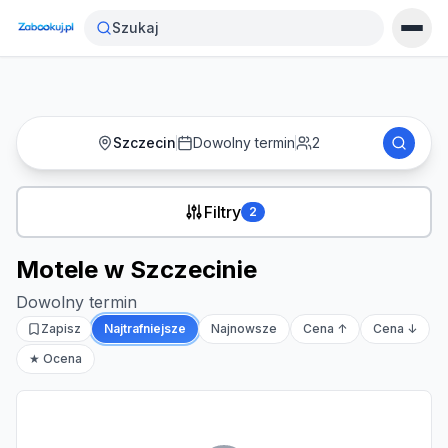
Strona główna
›
Noclegi
›
Motele w Szczecinie
Szukaj
Szczecin
Dowolny termin
2
Filtry
2
Motele w Szczecinie
Dowolny termin
Zapisz
Najtrafniejsze
Najnowsze
Cena ↑
Cena ↓
★ Ocena