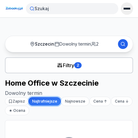
Strona główna
›
Noclegi
›
Home Office w Szczecinie
Szukaj
Szczecin
Dowolny termin
2
Filtry
2
Home Office w Szczecinie
Dowolny termin
Zapisz
Najtrafniejsze
Najnowsze
Cena ↑
Cena ↓
★ Ocena