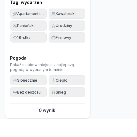
Tagi wydarzeń
Apartament imprezowy
Kawalerski
Panieński
Urodziny
18-stka
Firmowy
Pogoda
Pokaż najpierw miejsca z najlepszą
pogodą w wybranym terminie.
Słonecznie
Ciepło
Bez deszczu
Śnieg
0
wyniki