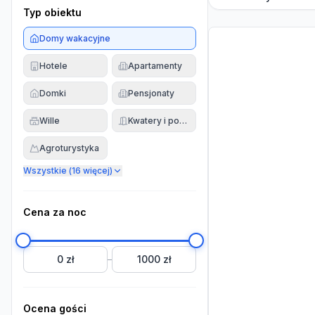
Typ obiektu
Domy wakacyjne
Hotele
Apartamenty
Domki
Pensjonaty
Wille
Kwatery i pokoje
Agroturystyka
Wszystkie (
16
więcej)
Cena za noc
0 zł
1000 zł
–
Ocena gości