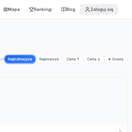
Mapa
Rankingi
Blog
Zaloguj się
J:
Najtrafniejsze
Najnowsze
Cena ↑
Cena ↓
★ Ocena