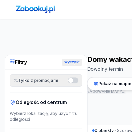
Strona główna
›
Noclegi
›
Domy wakacyjne w Szczawnicy
Domy wakacy
Filtry
Wyczyść
Dowolny termin
Tylko z promocjami
Pokaż na mapie
ŁADOWANIE MAPY…
Odległość od centrum
Wybierz lokalizację, aby użyć filtru
odległości
0
obiekty
·
Szczaw