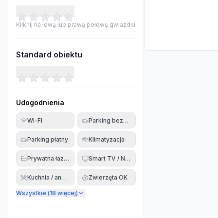
Kliknij na lewą lub prawą połowę gwiazdki
Standard obiektu
Udogodnienia
Wi-Fi
Parking bezpłatny
Parking płatny
Klimatyzacja
Prywatna łazienka
Smart TV / Netflix
Kuchnia / aneks
Zwierzęta OK
Wszystkie (
18
więcej)