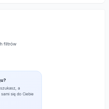
 filtrów
gu?
 szukasz, a
sami się do Ciebie