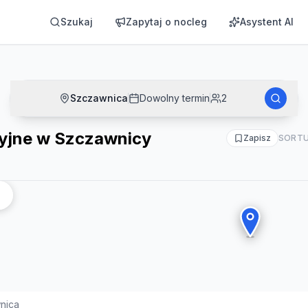
Szukaj
Zapytaj o nocleg
Asystent AI
Szczawnica
Dowolny termin
2
jne w Szczawnicy
Zapisz
SORTU
nica