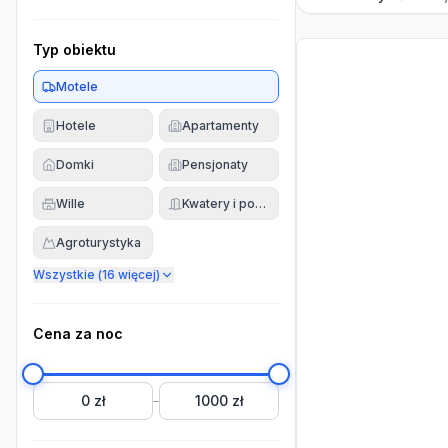
Typ obiektu
Motele
Hotele
Apartamenty
Domki
Pensjonaty
Wille
Kwatery i pokoje
Agroturystyka
Wszystkie (
16
więcej)
Cena za noc
0 zł
1000 zł
–