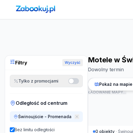
Strona główna
›
Noclegi
›
Motele w Świnoujściu
Motele w Św
Filtry
Wyczyść
Dowolny termin
Tylko z promocjami
Pokaż na mapie
ŁADOWANIE MAPY…
Odległość od centrum
Świnoujście - Promenada
Bez limitu odległości
0
obiekty
·
Świnouj