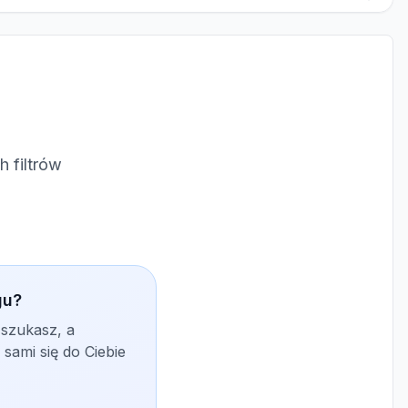
 filtrów
gu?
 szukasz, a
sami się do Ciebie