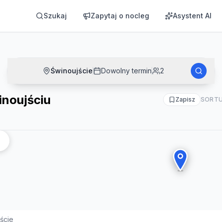
Szukaj
Zapytaj o nocleg
Asystent AI
Świnoujście
Dowolny termin
2
inoujściu
Zapisz
SORTU
ście