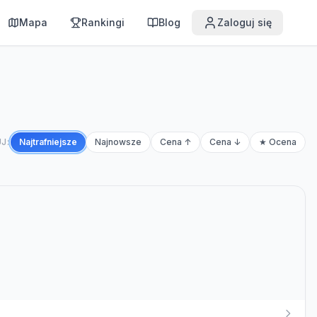
Mapa
Rankingi
Blog
Zaloguj się
J:
Najtrafniejsze
Najnowsze
Cena ↑
Cena ↓
★ Ocena