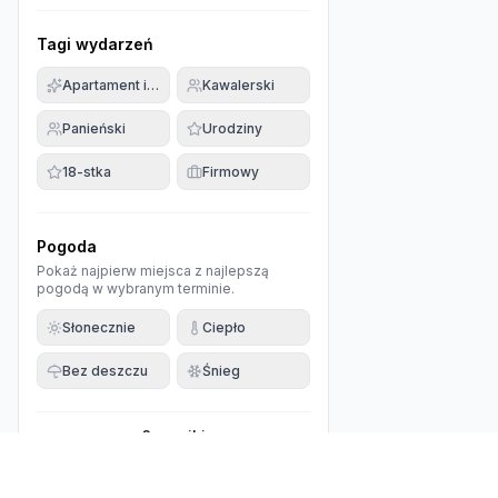
Tagi wydarzeń
Apartament imprezowy
Kawalerski
Panieński
Urodziny
18-stka
Firmowy
Pogoda
Pokaż najpierw miejsca z najlepszą
pogodą w wybranym terminie.
Słonecznie
Ciepło
Bez deszczu
Śnieg
0
wyniki