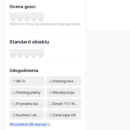
Ocena gości
Kliknij na lewą lub prawą połowę gwiazdki
Standard obiektu
Udogodnienia
Wi-Fi
Parking bezpłatny
Parking płatny
Klimatyzacja
Prywatna łazienka
Smart TV / Netflix
Kuchnia / aneks
Zwierzęta OK
Wszystkie (
18
więcej)