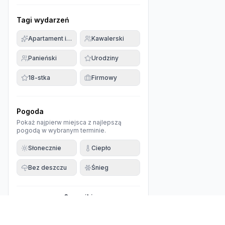
Tagi wydarzeń
Apartament imprezowy
Kawalerski
Panieński
Urodziny
18-stka
Firmowy
Pogoda
Pokaż najpierw miejsca z najlepszą
pogodą w wybranym terminie.
Słonecznie
Ciepło
Bez deszczu
Śnieg
0
wyniki