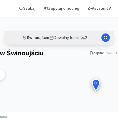
Szukaj
Zapytaj o nocleg
Asystent AI
Świnoujście
Dowolny termin
2
 w Świnoujściu
Zapisz
SORTU
ście