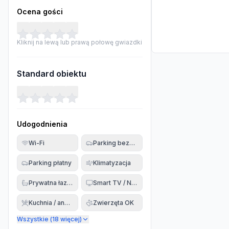
Ocena gości
Kliknij na lewą lub prawą połowę gwiazdki
Standard obiektu
Udogodnienia
Wi-Fi
Parking bezpłatny
Parking płatny
Klimatyzacja
Prywatna łazienka
Smart TV / Netflix
Kuchnia / aneks
Zwierzęta OK
Wszystkie (
18
więcej)