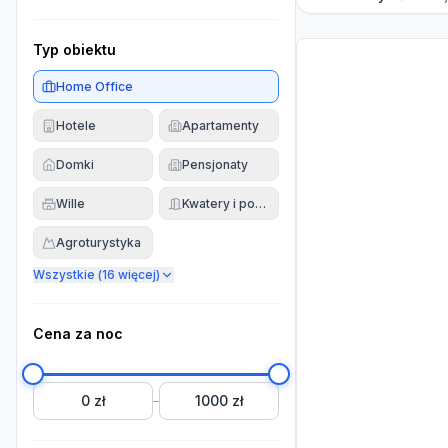
Typ obiektu
Home Office
Hotele
Apartamenty
Domki
Pensjonaty
Wille
Kwatery i pokoje
Agroturystyka
Wszystkie (
16
więcej)
Cena za noc
0 zł
1000 zł
–