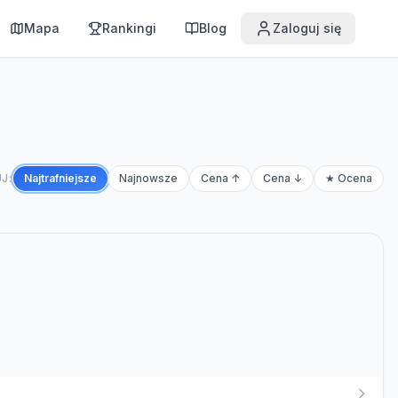
Mapa
Rankingi
Blog
Zaloguj się
J:
Najtrafniejsze
Najnowsze
Cena ↑
Cena ↓
★ Ocena