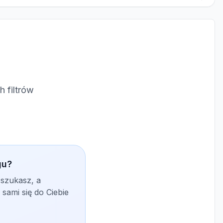
 filtrów
gu?
 szukasz, a
sami się do Ciebie