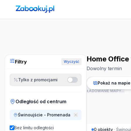
Strona główna
›
Noclegi
›
Home Office w Świnoujściu
Home Office
Filtry
Wyczyść
Dowolny termin
Tylko z promocjami
Pokaż na mapie
ŁADOWANIE MAPY…
Odległość od centrum
Świnoujście - Promenada
Bez limitu odległości
0
obiekty
·
Świnouj