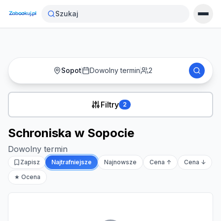
Strona główna
›
Noclegi
›
Schroniska w Sopocie
Szukaj
Sopot
Dowolny termin
2
Filtry
2
Schroniska w Sopocie
Dowolny termin
Zapisz
Najtrafniejsze
Najnowsze
Cena ↑
Cena ↓
★ Ocena