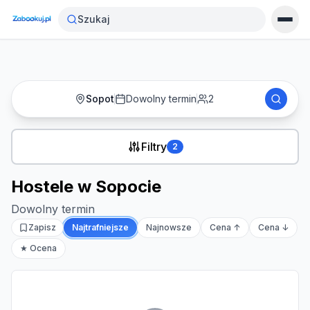
Strona główna
›
Noclegi
›
Hostele w Sopocie
Szukaj
Sopot
Dowolny termin
2
Filtry
2
Hostele w Sopocie
Dowolny termin
Zapisz
Najtrafniejsze
Najnowsze
Cena ↑
Cena ↓
★ Ocena