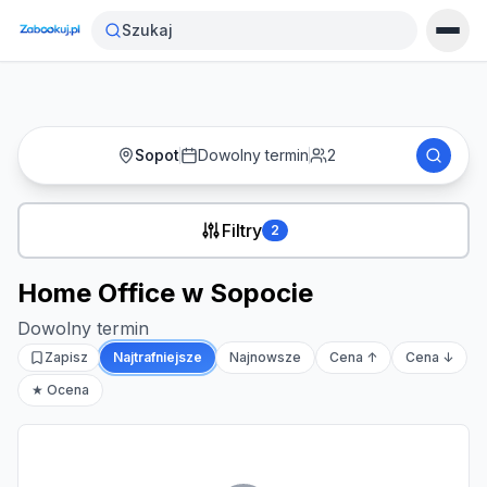
Strona główna
›
Noclegi
›
Home Office w Sopocie
Szukaj
Sopot
Dowolny termin
2
Filtry
2
Home Office w Sopocie
Dowolny termin
Zapisz
Najtrafniejsze
Najnowsze
Cena ↑
Cena ↓
★ Ocena