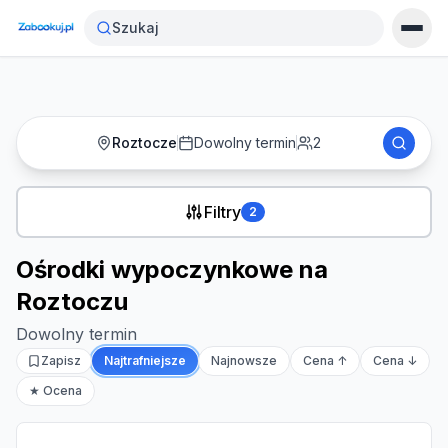
Strona główna
›
Noclegi
›
Ośrodki wypoczynkowe na Roztoczu
Szukaj
Roztocze
Dowolny termin
2
Filtry
2
Ośrodki wypoczynkowe na
Roztoczu
Dowolny termin
Zapisz
Najtrafniejsze
Najnowsze
Cena ↑
Cena ↓
★ Ocena