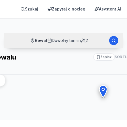
Szukaj
Zapytaj o nocleg
Asystent AI
Rewal
Dowolny termin
2
ewalu
Zapisz
SORTU