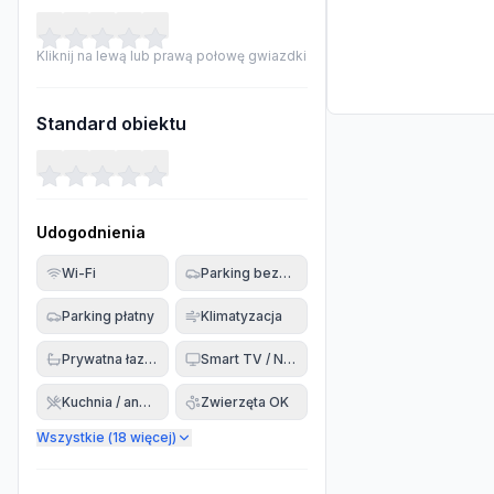
Kliknij na lewą lub prawą połowę gwiazdki
Standard obiektu
Udogodnienia
Wi-Fi
Parking bezpłatny
Parking płatny
Klimatyzacja
Prywatna łazienka
Smart TV / Netflix
Kuchnia / aneks
Zwierzęta OK
Wszystkie (
18
więcej)