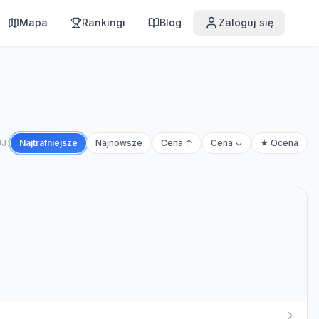
Mapa
Rankingi
Blog
Zaloguj się
J:
Najtrafniejsze
Najnowsze
Cena ↑
Cena ↓
★ Ocena