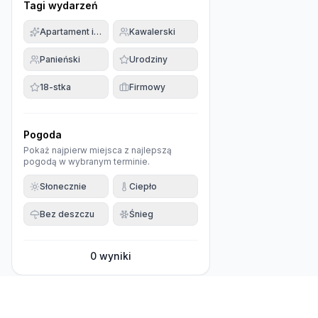
Tagi wydarzeń
Apartament imprezowy
Kawalerski
Panieński
Urodziny
18-stka
Firmowy
Pogoda
Pokaż najpierw miejsca z najlepszą
pogodą w wybranym terminie.
Słonecznie
Ciepło
Bez deszczu
Śnieg
0
wyniki