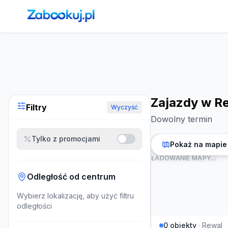
Strona główna
›
Noclegi
›
Zajazdy w Rewalu
Zajazdy w R
Filtry
Wyczyść
Dowolny termin
Tylko z promocjami
Pokaż na mapie
ŁADOWANIE MAPY…
Odległość od centrum
Wybierz lokalizację, aby użyć filtru
odległości
0
obiekty
·
Rewal