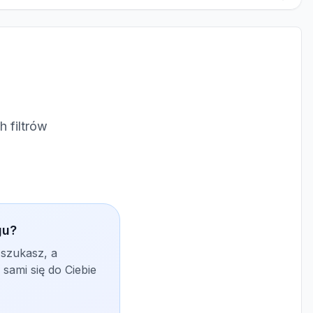
 filtrów
gu?
 szukasz, a
sami się do Ciebie