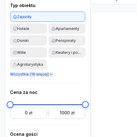
Typ obiektu
Zajazdy
Hotele
Apartamenty
Domki
Pensjonaty
Wille
Kwatery i pokoje
Agroturystyka
Wszystkie (
16
więcej)
Cena za noc
0 zł
1000 zł
–
Ocena gości