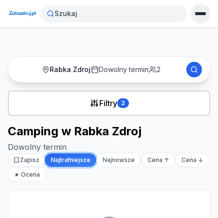
Strona główna
›
Noclegi
›
Camping w Rabka Zdroj
Szukaj
Rabka Zdroj
Dowolny termin
2
Filtry
2
Camping w Rabka Zdroj
Dowolny termin
Zapisz
Najtrafniejsze
Najnowsze
Cena ↑
Cena ↓
★ Ocena