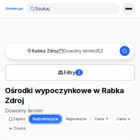
Strona główna
›
Noclegi
›
Szukaj
Ośrodki wypoczynkowe w Rabka Zdroj
Rabka Zdroj
Dowolny termin
2
Filtry
2
Ośrodki wypoczynkowe w Rabka
Zdroj
Dowolny termin
Zapisz
Najtrafniejsze
Najnowsze
Cena ↑
Cena ↓
★ Ocena