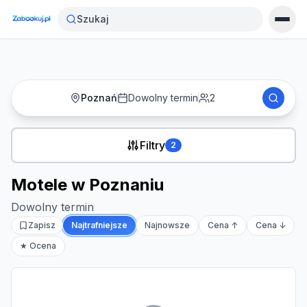
Strona główna
›
Noclegi
›
Motele w Poznaniu
Szukaj
Poznań
Dowolny termin
2
Filtry
2
Motele w Poznaniu
Dowolny termin
Zapisz
Najtrafniejsze
Najnowsze
Cena ↑
Cena ↓
★ Ocena