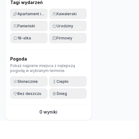
Tagi wydarzeń
Apartament imprezowy
Kawalerski
Panieński
Urodziny
18-stka
Firmowy
Pogoda
Pokaż najpierw miejsca z najlepszą
pogodą w wybranym terminie.
Słonecznie
Ciepło
Bez deszczu
Śnieg
0
wyniki