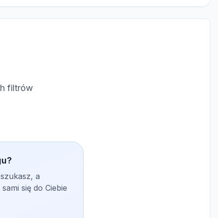
 filtrów
gu?
 szukasz, a
sami się do Ciebie