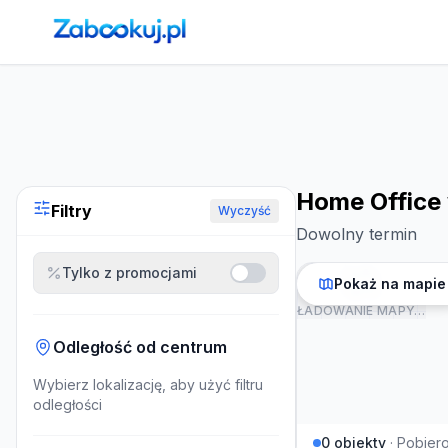
Strona główna
›
Noclegi
›
Home Office w Pobierowie
Home Office
Filtry
Wyczyść
Dowolny termin
Tylko z promocjami
Pokaż na mapie
ŁADOWANIE MAPY…
Odległość od centrum
Wybierz lokalizację, aby użyć filtru
odległości
0
obiekty
·
Pobier