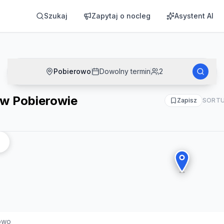
Szukaj
Zapytaj o nocleg
Asystent AI
Pobierowo
Dowolny termin
2
 w Pobierowie
Zapisz
SORTU
owo