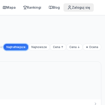
Mapa
Rankingi
Blog
Zaloguj się
J:
Najtrafniejsze
Najnowsze
Cena ↑
Cena ↓
★ Ocena