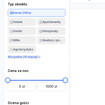
Typ obiektu
Home Office
Hotele
Apartamenty
Domki
Pensjonaty
Wille
Kwatery i pokoje
Agroturystyka
Wszystkie (
16
więcej)
Cena za noc
0 zł
1000 zł
–
Ocena gości