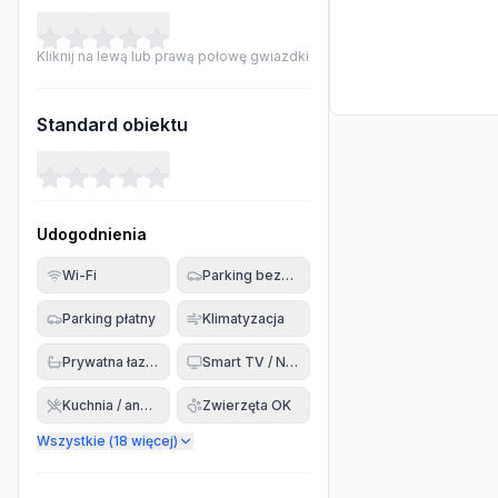
Kliknij na lewą lub prawą połowę gwiazdki
Standard obiektu
Udogodnienia
Wi-Fi
Parking bezpłatny
Parking płatny
Klimatyzacja
Prywatna łazienka
Smart TV / Netflix
Kuchnia / aneks
Zwierzęta OK
Wszystkie (
18
więcej)