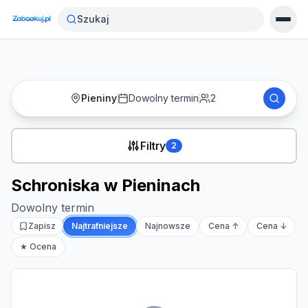
Strona główna
›
Noclegi
›
Schroniska w Pieninach
Szukaj
Pieniny
Dowolny termin
2
Filtry
2
Schroniska w Pieninach
Dowolny termin
Zapisz
Najtrafniejsze
Najnowsze
Cena ↑
Cena ↓
★ Ocena