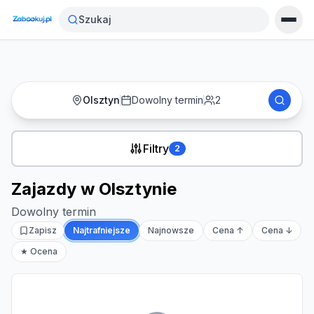
Strona główna
›
Noclegi
›
Zajazdy w Olsztynie
Szukaj
Olsztyn
Dowolny termin
2
Filtry
2
Zajazdy w Olsztynie
Dowolny termin
Zapisz
Najtrafniejsze
Najnowsze
Cena ↑
Cena ↓
★ Ocena