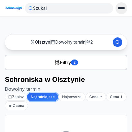
Strona główna
›
Noclegi
›
Schroniska w Olsztynie
Szukaj
Olsztyn
Dowolny termin
2
Filtry
2
Schroniska w Olsztynie
Dowolny termin
Zapisz
Najtrafniejsze
Najnowsze
Cena ↑
Cena ↓
★ Ocena