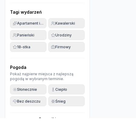
Tagi wydarzeń
Apartament imprezowy
Kawalerski
Panieński
Urodziny
18-stka
Firmowy
Pogoda
Pokaż najpierw miejsca z najlepszą
pogodą w wybranym terminie.
Słonecznie
Ciepło
Bez deszczu
Śnieg
0
wyniki