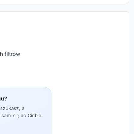
 filtrów
gu?
 szukasz, a
sami się do Ciebie