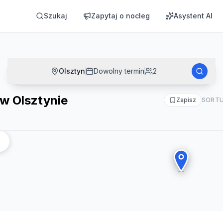
Szukaj
Zapytaj o nocleg
Asystent AI
Olsztyn
Dowolny termin
2
w Olsztynie
Zapisz
SORTU