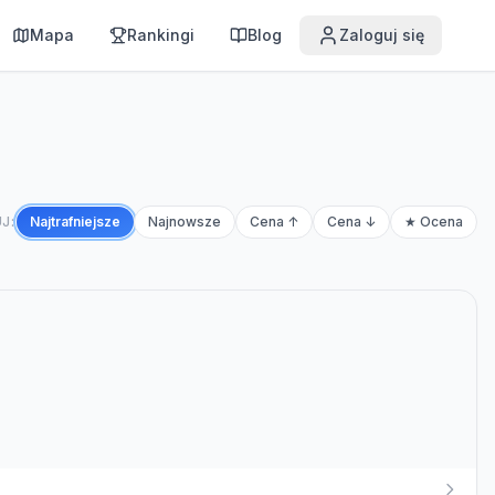
Mapa
Rankingi
Blog
Zaloguj się
J:
Najtrafniejsze
Najnowsze
Cena ↑
Cena ↓
★ Ocena