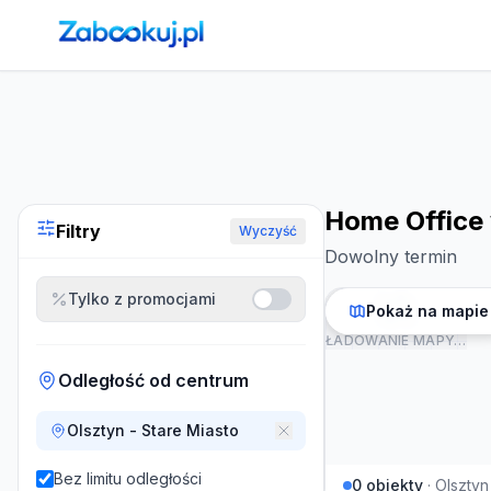
Strona główna
›
Noclegi
›
Home Office w Olsztynie
Home Office 
Filtry
Wyczyść
Dowolny termin
Tylko z promocjami
Pokaż na mapie
ŁADOWANIE MAPY…
Odległość od centrum
Olsztyn - Stare Miasto
Bez limitu odległości
0
obiekty
·
Olsztyn