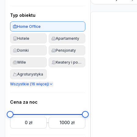
Typ obiektu
Home Office
Hotele
Apartamenty
Domki
Pensjonaty
Wille
Kwatery i pokoje
Agroturystyka
Wszystkie (
16
więcej)
Cena za noc
0 zł
1000 zł
–