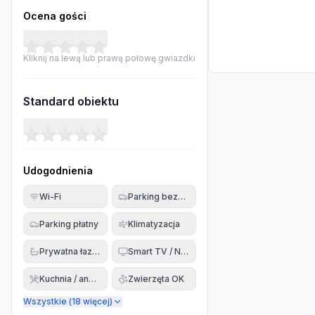
Ocena gości
Kliknij na lewą lub prawą połowę gwiazdki
Standard obiektu
Udogodnienia
Wi-Fi
Parking bezpłatny
Parking płatny
Klimatyzacja
Prywatna łazienka
Smart TV / Netflix
Kuchnia / aneks
Zwierzęta OK
Wszystkie (
18
więcej)