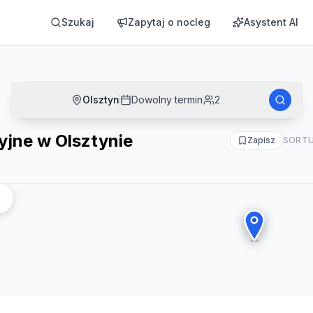
Szukaj
Zapytaj o nocleg
Asystent AI
Olsztyn
Dowolny termin
2
jne w Olsztynie
Zapisz
SORTU