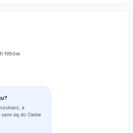
 filtrów
gu?
 szukasz, a
sami się do Ciebie