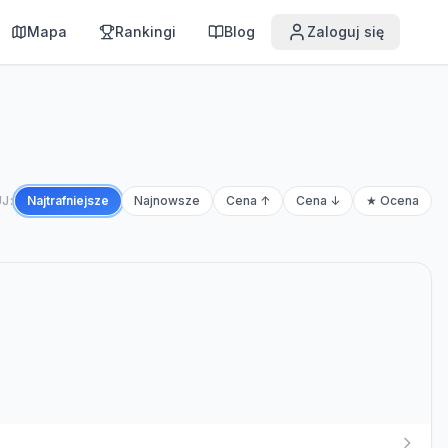
Mapa
Rankingi
Blog
Zaloguj się
J:
Najtrafniejsze
Najnowsze
Cena ↑
Cena ↓
★ Ocena