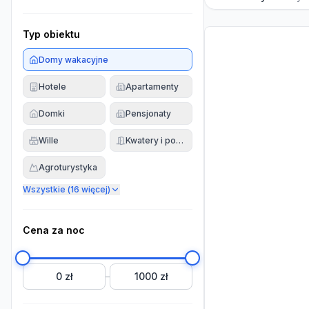
Typ obiektu
Domy wakacyjne
Hotele
Apartamenty
Domki
Pensjonaty
Wille
Kwatery i pokoje
Agroturystyka
Wszystkie (
16
więcej)
Cena za noc
0 zł
1000 zł
–