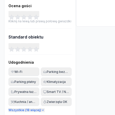
Ocena gości
Kliknij na lewą lub prawą połowę gwiazdki
Standard obiektu
Udogodnienia
Wi-Fi
Parking bezpłatny
Parking płatny
Klimatyzacja
Prywatna łazienka
Smart TV / Netflix
Kuchnia / aneks
Zwierzęta OK
Wszystkie (
18
więcej)