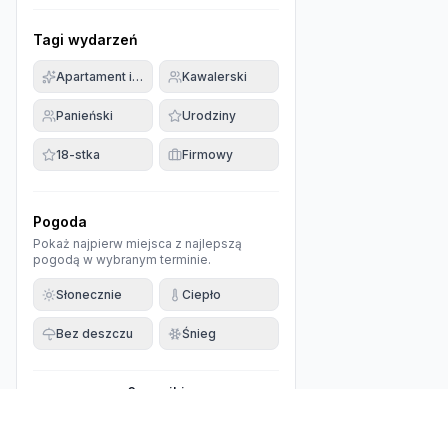
Tagi wydarzeń
Apartament imprezowy
Kawalerski
Panieński
Urodziny
18-stka
Firmowy
Pogoda
Pokaż najpierw miejsca z najlepszą
pogodą w wybranym terminie.
Słonecznie
Ciepło
Bez deszczu
Śnieg
0
wyniki