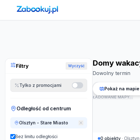
Strona główna
›
Noclegi
›
Domy wakacyjne w Olsztynie
Domy wakacy
Filtry
Wyczyść
Dowolny termin
Tylko z promocjami
Pokaż na mapie
ŁADOWANIE MAPY…
Odległość od centrum
Olsztyn - Stare Miasto
Bez limitu odległości
0
obiekty
·
Olsztyn