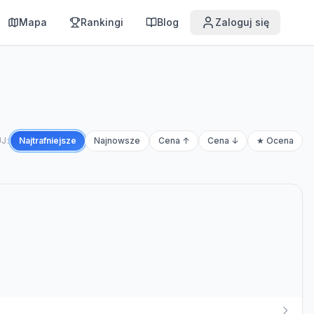
Mapa
Rankingi
Blog
Zaloguj się
J:
Najtrafniejsze
Najnowsze
Cena ↑
Cena ↓
★ Ocena