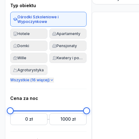
Typ obiektu
Ośrodki Szkoleniowe i
Wypoczynkowe
Hotele
Apartamenty
Domki
Pensjonaty
Wille
Kwatery i pokoje
Agroturystyka
Wszystkie (
16
więcej)
Cena za noc
0 zł
1000 zł
–