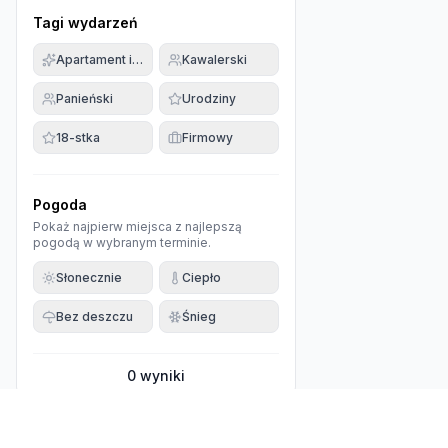
Tagi wydarzeń
Apartament imprezowy
Kawalerski
Panieński
Urodziny
18-stka
Firmowy
Pogoda
Pokaż najpierw miejsca z najlepszą
pogodą w wybranym terminie.
Słonecznie
Ciepło
Bez deszczu
Śnieg
0
wyniki