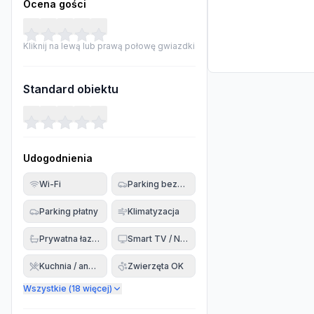
Ocena gości
Kliknij na lewą lub prawą połowę gwiazdki
Standard obiektu
Udogodnienia
Wi-Fi
Parking bezpłatny
Parking płatny
Klimatyzacja
Prywatna łazienka
Smart TV / Netflix
Kuchnia / aneks
Zwierzęta OK
Wszystkie (
18
więcej)