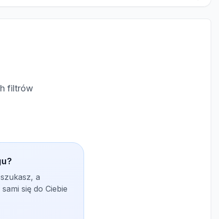
 filtrów
gu?
 szukasz, a
sami się do Ciebie