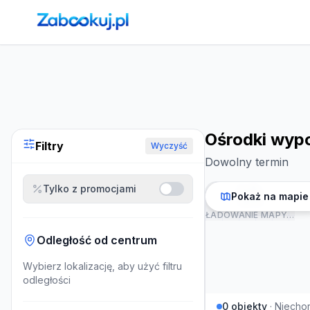
Strona główna
›
Noclegi
›
Ośrodki wypoczynkowe w Niecho
Ośrodki wyp
Filtry
Wyczyść
Dowolny termin
Tylko z promocjami
Pokaż na mapie
ŁADOWANIE MAPY…
Odległość od centrum
Wybierz lokalizację, aby użyć filtru
odległości
0
obiekty
·
Niecho