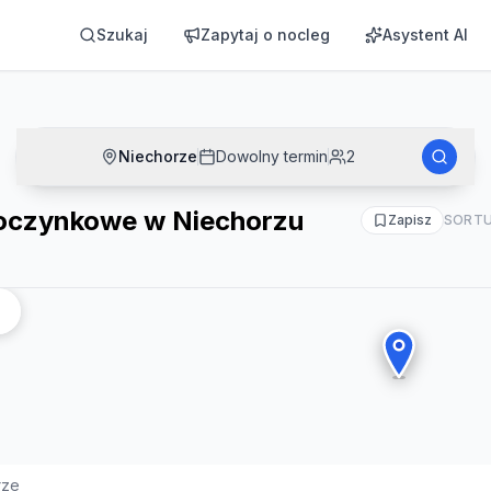
rzu
Szukaj
Zapytaj o nocleg
Asystent AI
Niechorze
Dowolny termin
2
oczynkowe w Niechorzu
Zapisz
SORTU
rze