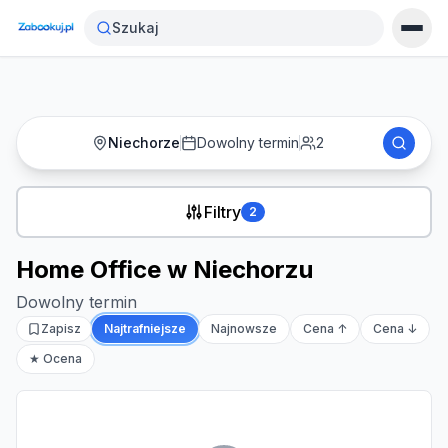
Strona główna
›
Noclegi
›
Home Office w Niechorzu
Szukaj
Niechorze
Dowolny termin
2
Filtry
2
Home Office w Niechorzu
Dowolny termin
Zapisz
Najtrafniejsze
Najnowsze
Cena ↑
Cena ↓
★ Ocena