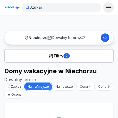
Strona główna
›
Noclegi
›
Domy wakacyjne w Niechorzu
Szukaj
Niechorze
Dowolny termin
2
Filtry
2
Domy wakacyjne w Niechorzu
Dowolny termin
Zapisz
Najtrafniejsze
Najnowsze
Cena ↑
Cena ↓
★ Ocena