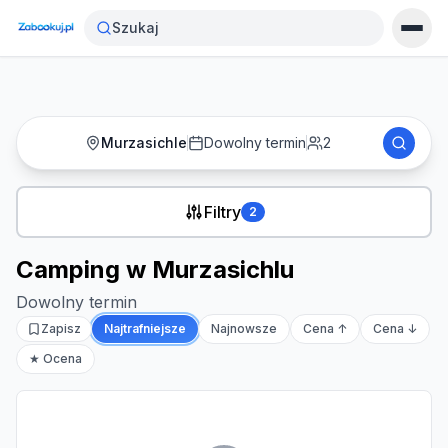
Strona główna
›
Noclegi
›
Camping w Murzasichlu
Szukaj
Murzasichle
Dowolny termin
2
Filtry
2
Camping w Murzasichlu
Dowolny termin
Zapisz
Najtrafniejsze
Najnowsze
Cena ↑
Cena ↓
★ Ocena