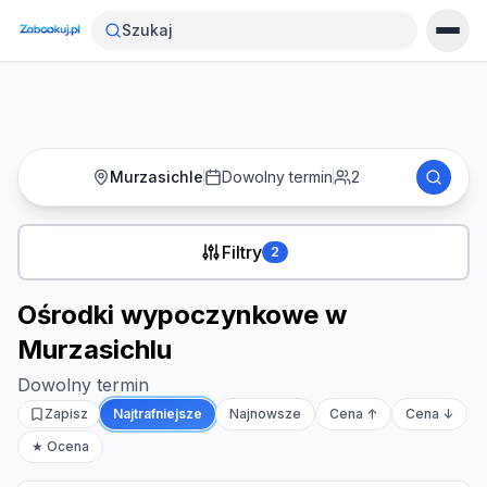
Strona główna
›
Noclegi
›
Szukaj
Ośrodki wypoczynkowe w Murzasichlu
Murzasichle
Dowolny termin
2
Filtry
2
Ośrodki wypoczynkowe w
Murzasichlu
Dowolny termin
Zapisz
Najtrafniejsze
Najnowsze
Cena ↑
Cena ↓
★ Ocena