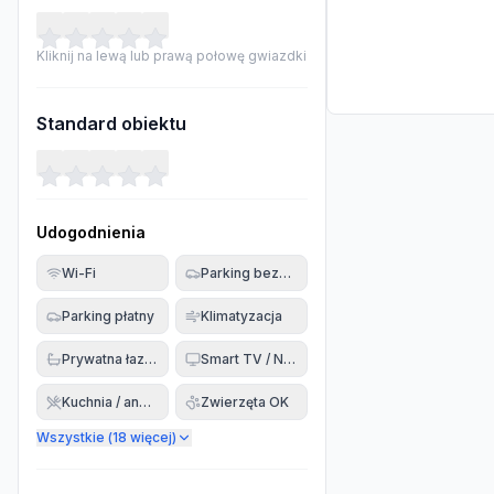
Kliknij na lewą lub prawą połowę gwiazdki
Standard obiektu
Udogodnienia
Wi-Fi
Parking bezpłatny
Parking płatny
Klimatyzacja
Prywatna łazienka
Smart TV / Netflix
Kuchnia / aneks
Zwierzęta OK
Wszystkie (
18
więcej)