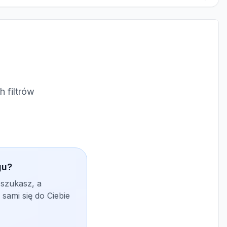
 filtrów
gu?
 szukasz, a
sami się do Ciebie