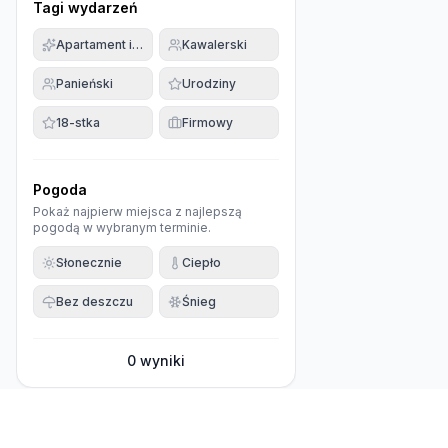
Tagi wydarzeń
Apartament imprezowy
Kawalerski
Panieński
Urodziny
18-stka
Firmowy
Pogoda
Pokaż najpierw miejsca z najlepszą
pogodą w wybranym terminie.
Słonecznie
Ciepło
Bez deszczu
Śnieg
0
wyniki