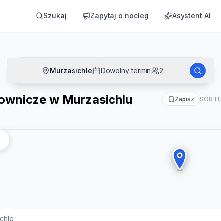
hlu
Szukaj
Zapytaj o nocleg
Asystent AI
Murzasichle
Dowolny termin
2
cownicze w Murzasichlu
Zapisz
SORTU
chle