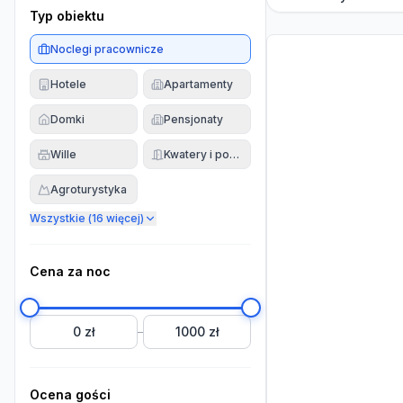
Typ obiektu
Noclegi pracownicze
Hotele
Apartamenty
Domki
Pensjonaty
Wille
Kwatery i pokoje
Agroturystyka
Wszystkie (
16
więcej)
Cena za noc
0 zł
1000 zł
–
Ocena gości