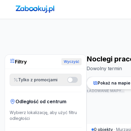
Strona główna
›
Noclegi
›
Noclegi pracownicze w Murzasic
Noclegi pra
Filtry
Wyczyść
Dowolny termin
Tylko z promocjami
Pokaż na mapie
ŁADOWANIE MAPY…
Odległość od centrum
Wybierz lokalizację, aby użyć filtru
odległości
0
obiekty
·
Murzasi