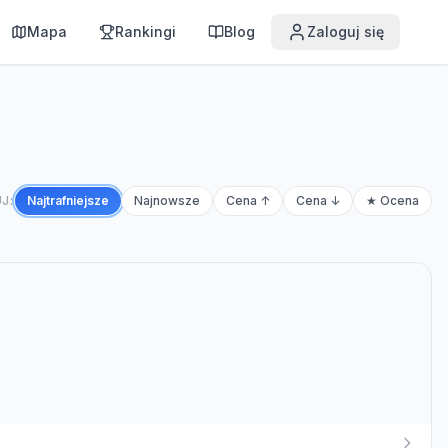
Mapa
Rankingi
Blog
Zaloguj się
J:
Najtrafniejsze
Najnowsze
Cena ↑
Cena ↓
★ Ocena