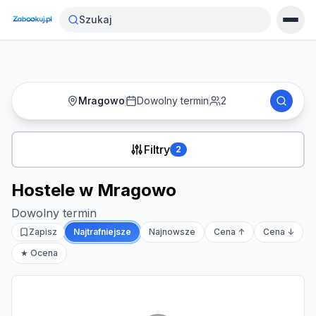
Strona główna
›
Noclegi
›
Hostele w Mragowo
Szukaj
Mragowo
Dowolny termin
2
Filtry
2
Hostele w Mragowo
Dowolny termin
Zapisz
Najtrafniejsze
Najnowsze
Cena ↑
Cena ↓
★ Ocena