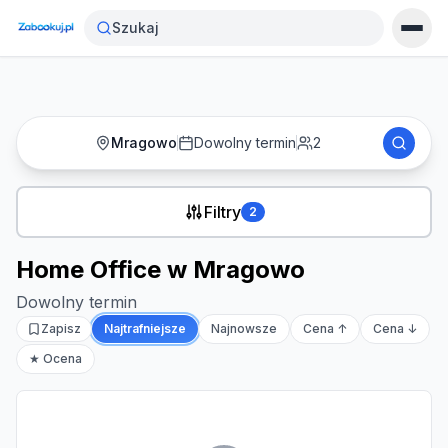
Strona główna
›
Noclegi
›
Home Office w Mragowo
Szukaj
Mragowo
Dowolny termin
2
Filtry
2
Home Office w Mragowo
Dowolny termin
Zapisz
Najtrafniejsze
Najnowsze
Cena ↑
Cena ↓
★ Ocena