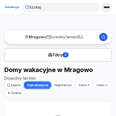
Strona główna
›
Noclegi
›
Domy wakacyjne w Mragowo
Szukaj
Mragowo
Dowolny termin
2
Filtry
2
Domy wakacyjne w Mragowo
Dowolny termin
Zapisz
Najtrafniejsze
Najnowsze
Cena ↑
Cena ↓
★ Ocena