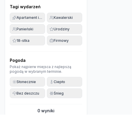
Tagi wydarzeń
Apartament imprezowy
Kawalerski
Panieński
Urodziny
18-stka
Firmowy
Pogoda
Pokaż najpierw miejsca z najlepszą
pogodą w wybranym terminie.
Słonecznie
Ciepło
Bez deszczu
Śnieg
0
wyniki