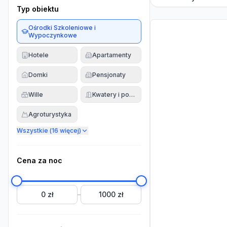
Typ obiektu
Ośrodki Szkoleniowe i
Wypoczynkowe
Hotele
Apartamenty
Domki
Pensjonaty
Wille
Kwatery i pokoje
Agroturystyka
Wszystkie (
16
więcej)
Cena za noc
0 zł
1000 zł
–