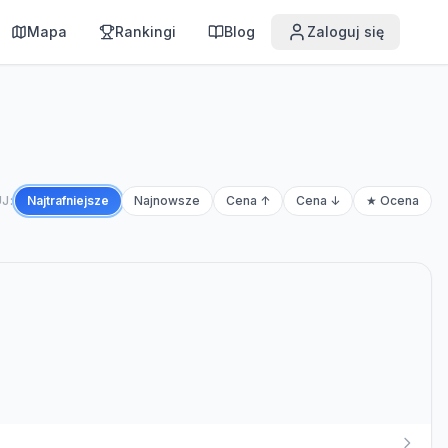
Mapa
Rankingi
Blog
Zaloguj się
J:
Najtrafniejsze
Najnowsze
Cena ↑
Cena ↓
★ Ocena