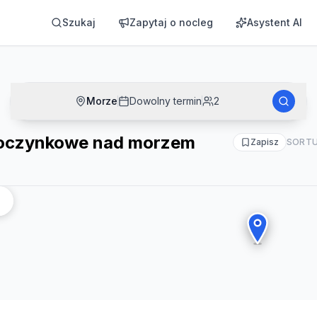
zem
Szukaj
Zapytaj o nocleg
Asystent AI
Morze
Dowolny termin
2
oczynkowe nad morzem
Zapisz
SORTU