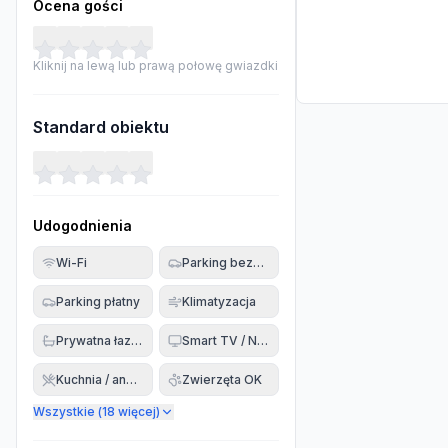
Ocena gości
Kliknij na lewą lub prawą połowę gwiazdki
Standard obiektu
Udogodnienia
Wi-Fi
Parking bezpłatny
Parking płatny
Klimatyzacja
Prywatna łazienka
Smart TV / Netflix
Kuchnia / aneks
Zwierzęta OK
Wszystkie (
18
więcej)