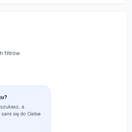
 filtrów
gu?
 szukasz, a
sami się do Ciebie