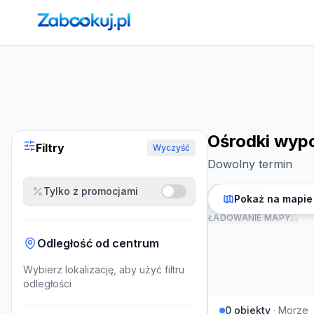
Strona główna
›
Noclegi
›
Ośrodki wypoczynkowe nad mor
Ośrodki wyp
Filtry
Wyczyść
Dowolny termin
Tylko z promocjami
Pokaż na mapie
ŁADOWANIE MAPY…
Odległość od centrum
Wybierz lokalizację, aby użyć filtru
odległości
0
obiekty
·
Morze