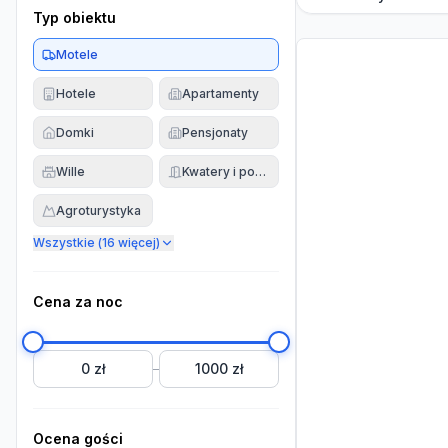
Typ obiektu
Motele
Hotele
Apartamenty
Domki
Pensjonaty
Wille
Kwatery i pokoje
Agroturystyka
Wszystkie (
16
więcej)
Cena za noc
0 zł
1000 zł
–
Ocena gości