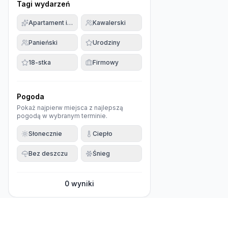
Tagi wydarzeń
Apartament imprezowy
Kawalerski
Panieński
Urodziny
18-stka
Firmowy
Pogoda
Pokaż najpierw miejsca z najlepszą
pogodą w wybranym terminie.
Słonecznie
Ciepło
Bez deszczu
Śnieg
0
wyniki