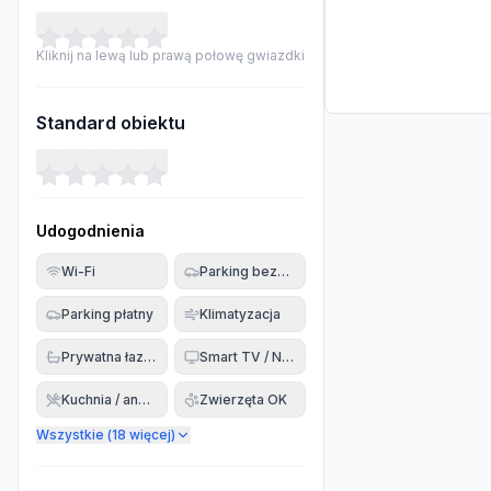
Kliknij na lewą lub prawą połowę gwiazdki
Standard obiektu
Udogodnienia
Wi-Fi
Parking bezpłatny
Parking płatny
Klimatyzacja
Prywatna łazienka
Smart TV / Netflix
Kuchnia / aneks
Zwierzęta OK
Wszystkie (
18
więcej)