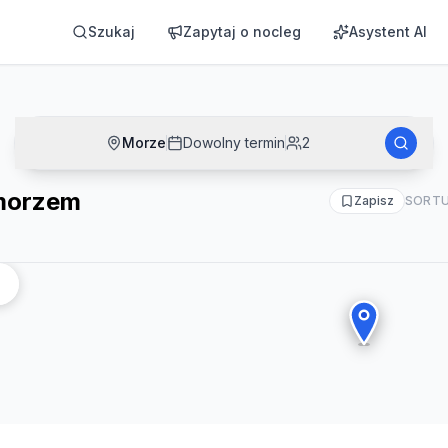
Szukaj
Zapytaj o nocleg
Asystent AI
Morze
Dowolny termin
2
morzem
Zapisz
SORTU