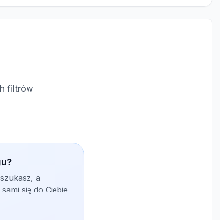
 filtrów
gu?
 szukasz, a
sami się do Ciebie