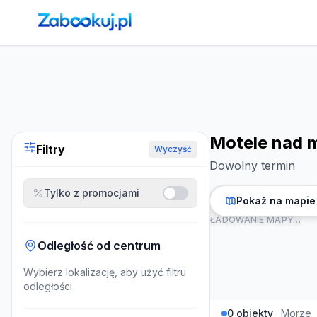
Strona główna
›
Noclegi
›
Motele nad morzem
Motele nad 
Filtry
Wyczyść
Dowolny termin
Tylko z promocjami
Pokaż na mapie
ŁADOWANIE MAPY…
Odległość od centrum
Wybierz lokalizację, aby użyć filtru
odległości
0
obiekty
·
Morze