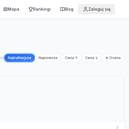
Mapa
Rankingi
Blog
Zaloguj się
J:
Najtrafniejsze
Najnowsze
Cena ↑
Cena ↓
★ Ocena