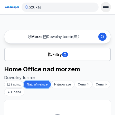
Strona główna
›
Noclegi
›
Home Office nad morzem
Szukaj
Morze
Dowolny termin
2
Filtry
2
Home Office nad morzem
Dowolny termin
Zapisz
Najtrafniejsze
Najnowsze
Cena ↑
Cena ↓
★ Ocena