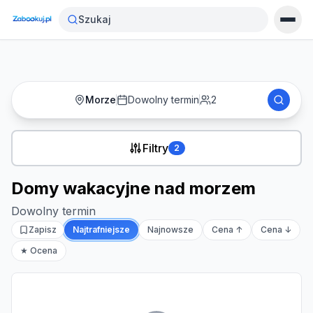
Strona główna
›
Noclegi
›
Domy wakacyjne nad morzem
Szukaj
Morze
Dowolny termin
2
Filtry
2
Domy wakacyjne nad morzem
Dowolny termin
Zapisz
Najtrafniejsze
Najnowsze
Cena ↑
Cena ↓
★ Ocena