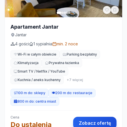
Apartament Jantar
Jantar
4
gości
1
sypialnia
min.
2
noce
Wi-Fi w całym obiekcie
Parking bezpłatny
Klimatyzacja
Prywatna łazienka
Smart TV / Netflix / YouTube
Kuchnia / aneks kuchenny
+
7
więcej
🛒
100 m do:
sklepy
🍽️
200 m do:
restauracje
🏙️
800 m do:
centra miast
Cena
Zobacz ofertę
Do ustalenia