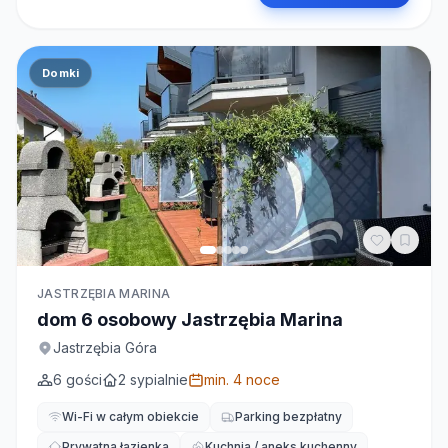
Domki
JASTRZĘBIA MARINA
dom 6 osobowy Jastrzębia Marina
Jastrzębia Góra
6
gości
2
sypialnie
min.
4
noce
Wi-Fi w całym obiekcie
Parking bezpłatny
Prywatna łazienka
Kuchnia / aneks kuchenny