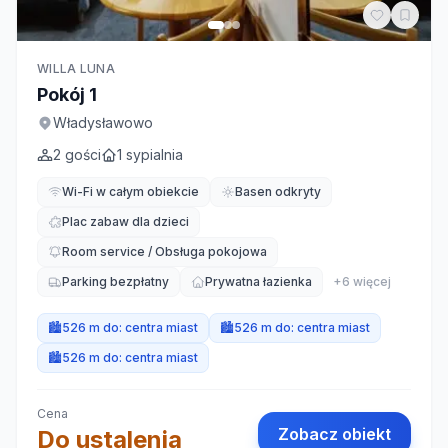
WILLA LUNA
Pokój 1
Władysławowo
2
gości
1
sypialnia
Wi-Fi w całym obiekcie
Basen odkryty
Plac zabaw dla dzieci
Room service / Obsługa pokojowa
Parking bezpłatny
Prywatna łazienka
+
6
więcej
🏙️
526 m do:
centra miast
🏙️
526 m do:
centra miast
🏙️
526 m do:
centra miast
Cena
Zobacz obiekt
Do ustalenia