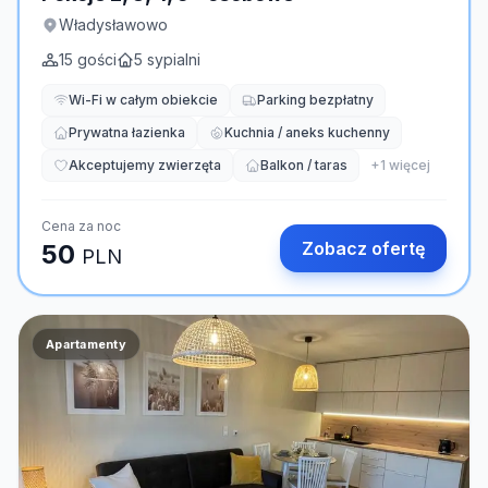
Władysławowo
15
gości
5
sypialni
Wi-Fi w całym obiekcie
Parking bezpłatny
Prywatna łazienka
Kuchnia / aneks kuchenny
Akceptujemy zwierzęta
Balkon / taras
+
1
więcej
Cena za noc
Zobacz ofertę
50
PLN
Apartamenty