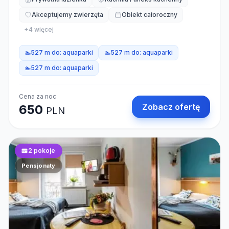
Akceptujemy zwierzęta
Obiekt całoroczny
+
4
więcej
🏊
527 m do:
aquaparki
🏊
527 m do:
aquaparki
🏊
527 m do:
aquaparki
Cena za noc
Zobacz ofertę
650
PLN
2
pokoje
Pensjonaty