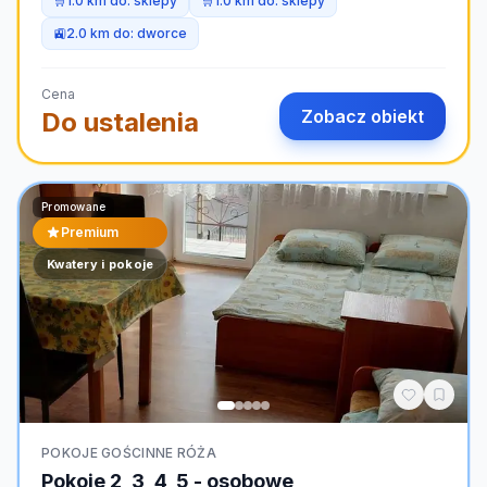
🛒
1.0 km do:
sklepy
🛒
1.0 km do:
sklepy
🚉
2.0 km do:
dworce
Cena
Zobacz obiekt
Do ustalenia
Promowane
Premium
Kwatery i pokoje
POKOJE GOŚCINNE RÓŻA
Pokoje 2, 3, 4, 5 - osobowe