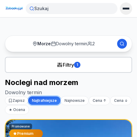
Strona główna
›
Noclegi
›
Noclegi nad morzem
Szukaj
Morze
Dowolny termin
2
Filtry
1
Noclegi nad morzem
Dowolny termin
Zapisz
Najtrafniejsze
Najnowsze
Cena ↑
Cena ↓
★ Ocena
Promowane
Premium