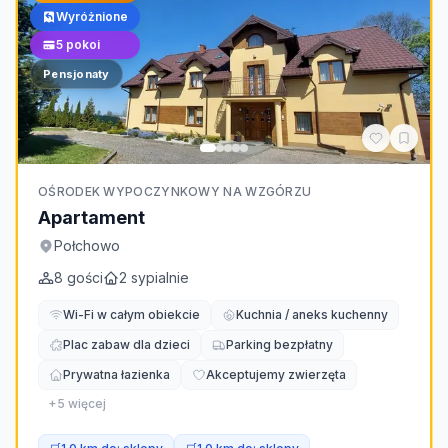
Wyróżnione
5
pokoi
Pensjonaty
OŚRODEK WYPOCZYNKOWY NA WZGÓRZU
Apartament
Połchowo
8
gości
2
sypialnie
Wi-Fi w całym obiekcie
Kuchnia / aneks kuchenny
Plac zabaw dla dzieci
Parking bezpłatny
Prywatna łazienka
Akceptujemy zwierzęta
+
5
więcej