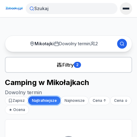
Strona główna
›
Noclegi
›
Camping w Mikołajkach
Szukaj
Mikołajki
Dowolny termin
2
Filtry
2
Camping w Mikołajkach
Dowolny termin
Zapisz
Najtrafniejsze
Najnowsze
Cena ↑
Cena ↓
★ Ocena