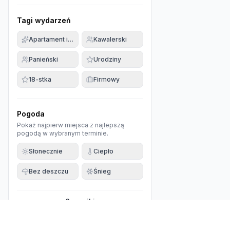
Tagi wydarzeń
Apartament imprezowy
Kawalerski
Panieński
Urodziny
18-stka
Firmowy
Pogoda
Pokaż najpierw miejsca z najlepszą
pogodą w wybranym terminie.
Słonecznie
Ciepło
Bez deszczu
Śnieg
0
wyniki