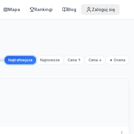
Mapa
Rankingi
Blog
Zaloguj się
J:
Najtrafniejsze
Najnowsze
Cena ↑
Cena ↓
★ Ocena