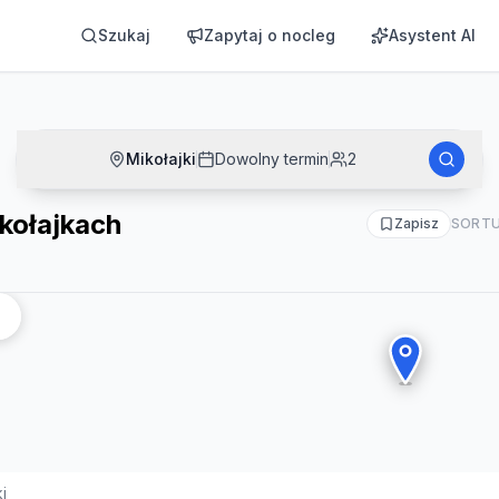
Szukaj
Zapytaj o nocleg
Asystent AI
Mikołajki
Dowolny termin
2
kołajkach
Zapisz
SORTU
i