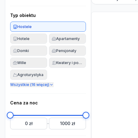
Typ obiektu
Hostele
Hotele
Apartamenty
Domki
Pensjonaty
Wille
Kwatery i pokoje
Agroturystyka
Wszystkie (
16
więcej)
Cena za noc
0 zł
1000 zł
–