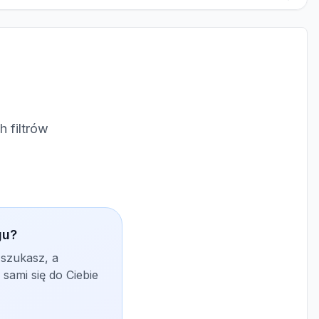
 filtrów
gu?
 szukasz, a
sami się do Ciebie