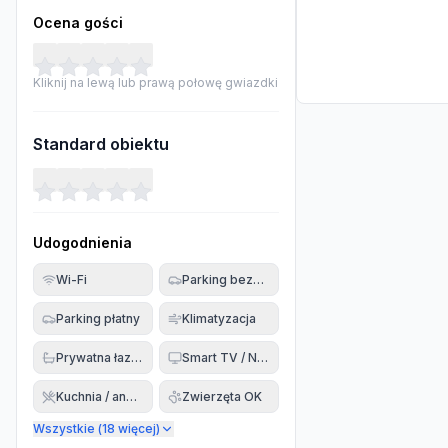
Ocena gości
Kliknij na lewą lub prawą połowę gwiazdki
Standard obiektu
Udogodnienia
Wi-Fi
Parking bezpłatny
Parking płatny
Klimatyzacja
Prywatna łazienka
Smart TV / Netflix
Kuchnia / aneks
Zwierzęta OK
Wszystkie (
18
więcej)