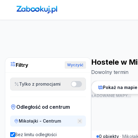
Strona główna
›
Noclegi
›
Hostele w Mikołajkach
Hostele w Mi
Filtry
Wyczyść
Dowolny termin
Tylko z promocjami
Pokaż na mapie
ŁADOWANIE MAPY…
Odległość od centrum
Mikołajki - Centrum
Bez limitu odległości
0
obiekty
·
Mikołajk