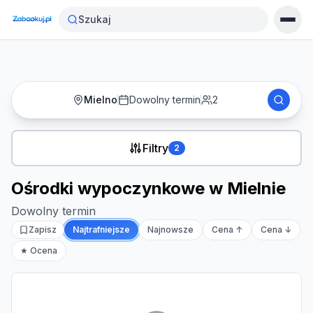
Strona główna
›
Noclegi
›
Ośrodki wypoczynkowe w Mielnie
Szukaj
Mielno
Dowolny termin
2
Filtry
2
Ośrodki wypoczynkowe w Mielnie
Dowolny termin
Zapisz
Najtrafniejsze
Najnowsze
Cena ↑
Cena ↓
★ Ocena