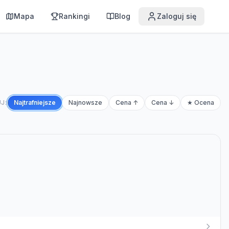
Mapa
Rankingi
Blog
Zaloguj się
J:
Najtrafniejsze
Najnowsze
Cena ↑
Cena ↓
★ Ocena