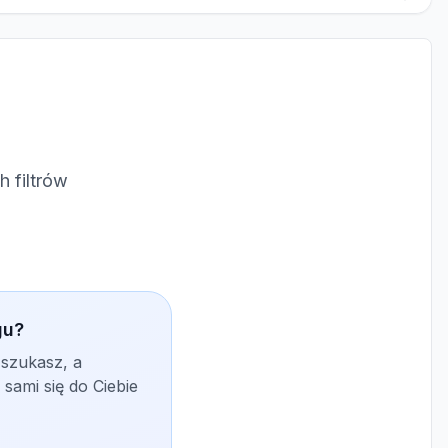
 filtrów
gu?
 szukasz, a
sami się do Ciebie