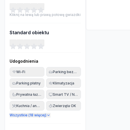
Kliknij na lewą lub prawą połowę gwiazdki
Standard obiektu
Udogodnienia
Wi-Fi
Parking bezpłatny
Parking płatny
Klimatyzacja
Prywatna łazienka
Smart TV / Netflix
Kuchnia / aneks
Zwierzęta OK
Wszystkie (
18
więcej)