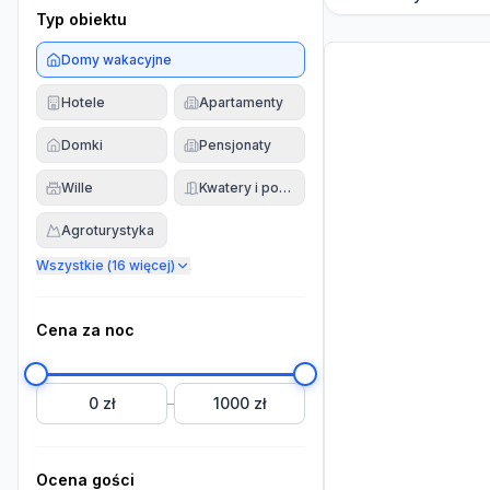
Typ obiektu
Domy wakacyjne
Hotele
Apartamenty
Domki
Pensjonaty
Wille
Kwatery i pokoje
Agroturystyka
Wszystkie (
16
więcej)
Cena za noc
0 zł
1000 zł
–
Ocena gości