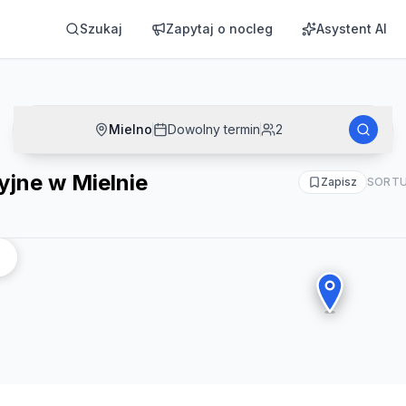
Szukaj
Zapytaj o nocleg
Asystent AI
Mielno
Dowolny termin
2
jne w Mielnie
Zapisz
SORTU