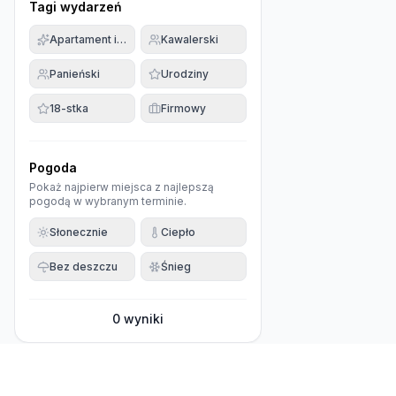
Tagi wydarzeń
Apartament imprezowy
Kawalerski
Panieński
Urodziny
18-stka
Firmowy
Pogoda
Pokaż najpierw miejsca z najlepszą
pogodą w wybranym terminie.
Słonecznie
Ciepło
Bez deszczu
Śnieg
0
wyniki