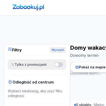
Strona główna
›
Noclegi
›
Domy wakacyjne w Mielnie
Domy wakacy
Filtry
Wyczyść
Dowolny termin
Tylko z promocjami
Pokaż na mapie
ŁADOWANIE MAPY…
Odległość od centrum
Wybierz lokalizację, aby użyć filtru
odległości
0
obiekty
·
Mielno