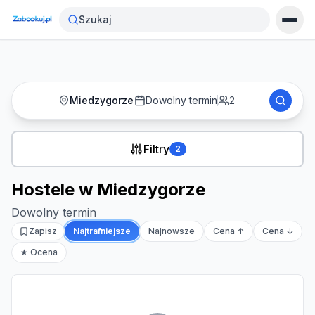
Strona główna
›
Noclegi
›
Hostele w Miedzygorze
Szukaj
Miedzygorze
Dowolny termin
2
Filtry
2
Hostele w Miedzygorze
Dowolny termin
Zapisz
Najtrafniejsze
Najnowsze
Cena ↑
Cena ↓
★ Ocena