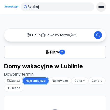
Strona główna
›
Noclegi
›
Domy wakacyjne w Lublinie
Szukaj
Lublin
Dowolny termin
2
Filtry
2
Domy wakacyjne w Lublinie
Dowolny termin
Zapisz
Najtrafniejsze
Najnowsze
Cena ↑
Cena ↓
★ Ocena