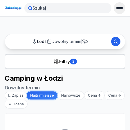
Strona główna
›
Noclegi
›
Camping w Łodzi
Szukaj
Łódź
Dowolny termin
2
Filtry
2
Camping w Łodzi
Dowolny termin
Zapisz
Najtrafniejsze
Najnowsze
Cena ↑
Cena ↓
★ Ocena