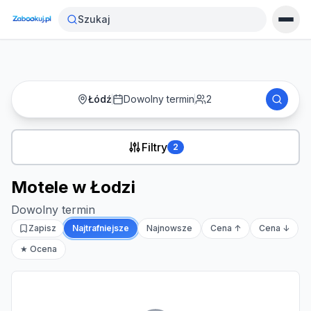
Strona główna
›
Noclegi
›
Motele w Łodzi
Szukaj
Łódź
Dowolny termin
2
Filtry
2
Motele w Łodzi
Dowolny termin
Zapisz
Najtrafniejsze
Najnowsze
Cena ↑
Cena ↓
★ Ocena