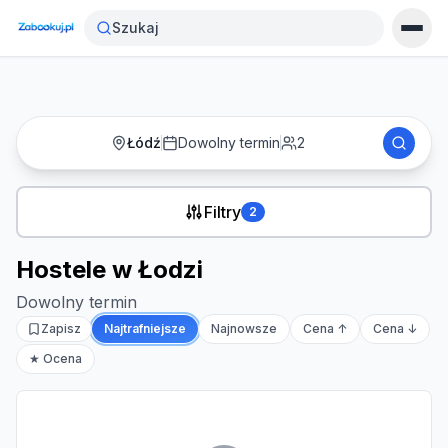
Strona główna
›
Noclegi
›
Hostele w Łodzi
Szukaj
Łódź
Dowolny termin
2
Filtry
2
Hostele w Łodzi
Dowolny termin
Zapisz
Najtrafniejsze
Najnowsze
Cena ↑
Cena ↓
★ Ocena