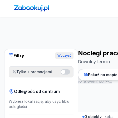
Strona główna
›
Noclegi
›
Noclegi pracownicze w Łebie
Noclegi prac
Filtry
Wyczyść
Dowolny termin
Tylko z promocjami
Pokaż na mapie
ŁADOWANIE MAPY…
Odległość od centrum
Wybierz lokalizację, aby użyć filtru
odległości
0
obiekty
·
Łeba