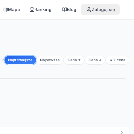
Mapa
Rankingi
Blog
Zaloguj się
J:
Najtrafniejsze
Najnowsze
Cena ↑
Cena ↓
★ Ocena