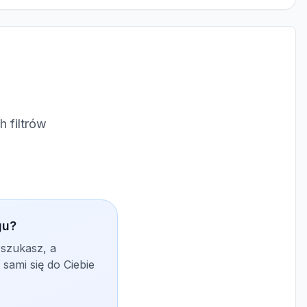
 filtrów
gu?
 szukasz, a
sami się do Ciebie