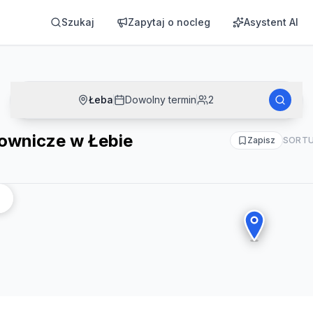
Szukaj
Zapytaj o nocleg
Asystent AI
Łeba
Dowolny termin
2
ownicze w Łebie
Zapisz
SORTU