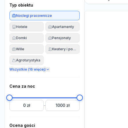
Typ obiektu
Noclegi pracownicze
Hotele
Apartamenty
Domki
Pensjonaty
Wille
Kwatery i pokoje
Agroturystyka
Wszystkie (
16
więcej)
Cena za noc
0 zł
1000 zł
–
Ocena gości