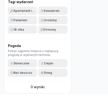
Tagi wydarzeń
Apartament imprezowy
Kawalerski
Panieński
Urodziny
18-stka
Firmowy
Pogoda
Pokaż najpierw miejsca z najlepszą
pogodą w wybranym terminie.
Słonecznie
Ciepło
Bez deszczu
Śnieg
0
wyniki