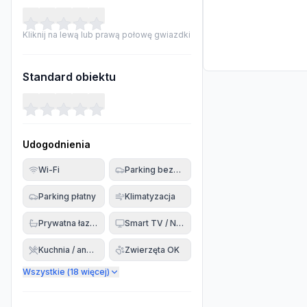
Kliknij na lewą lub prawą połowę gwiazdki
Standard obiektu
Udogodnienia
Wi-Fi
Parking bezpłatny
Parking płatny
Klimatyzacja
Prywatna łazienka
Smart TV / Netflix
Kuchnia / aneks
Zwierzęta OK
Wszystkie (
18
więcej)