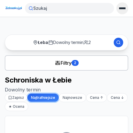
Strona główna
›
Noclegi
›
Schroniska w Łebie
Szukaj
Łeba
Dowolny termin
2
Filtry
2
Schroniska w Łebie
Dowolny termin
Zapisz
Najtrafniejsze
Najnowsze
Cena ↑
Cena ↓
★ Ocena