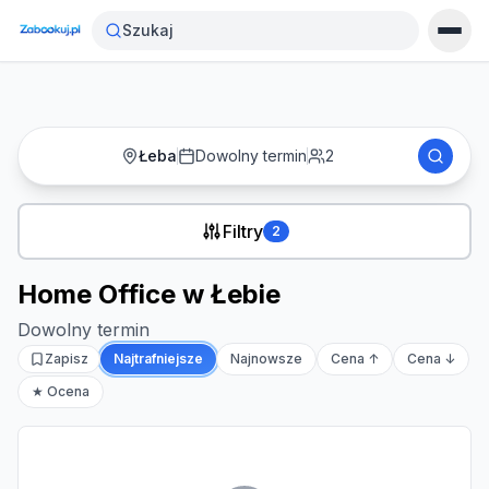
Strona główna
›
Noclegi
›
Home Office w Łebie
Szukaj
Łeba
Dowolny termin
2
Filtry
2
Home Office w Łebie
Dowolny termin
Zapisz
Najtrafniejsze
Najnowsze
Cena ↑
Cena ↓
★ Ocena