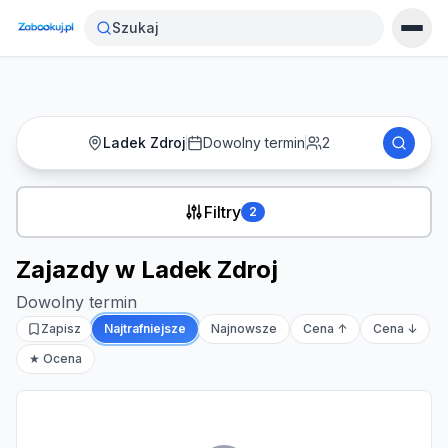
Strona główna
›
Noclegi
›
Zajazdy w Ladek Zdroj
Szukaj
Ladek Zdroj
Dowolny termin
2
Filtry
2
Zajazdy w Ladek Zdroj
Dowolny termin
Zapisz
Najtrafniejsze
Najnowsze
Cena ↑
Cena ↓
★ Ocena