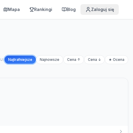
Mapa
Rankingi
Blog
Zaloguj się
J:
Najtrafniejsze
Najnowsze
Cena ↑
Cena ↓
★ Ocena