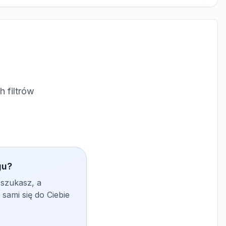
 filtrów
gu?
 szukasz, a
sami się do Ciebie