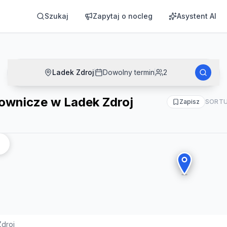
oj
Szukaj
Zapytaj o nocleg
Asystent AI
Ladek Zdroj
Dowolny termin
2
ownicze w Ladek Zdroj
Zapisz
SORTU
droj