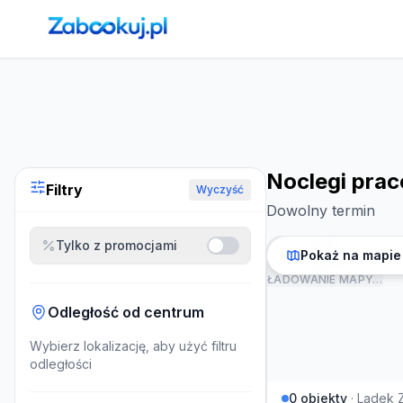
Strona główna
›
Noclegi
›
Noclegi pracownicze w Ladek Zdr
Noclegi prac
Filtry
Wyczyść
Dowolny termin
Tylko z promocjami
Pokaż na mapie
ŁADOWANIE MAPY…
Odległość od centrum
Wybierz lokalizację, aby użyć filtru
odległości
0
obiekty
·
Ladek Z