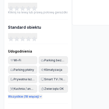
Kliknij na lewą lub prawą połowę gwiazdki
Standard obiektu
Udogodnienia
Wi-Fi
Parking bezpłatny
Parking płatny
Klimatyzacja
Prywatna łazienka
Smart TV / Netflix
Kuchnia / aneks
Zwierzęta OK
Wszystkie (
18
więcej)