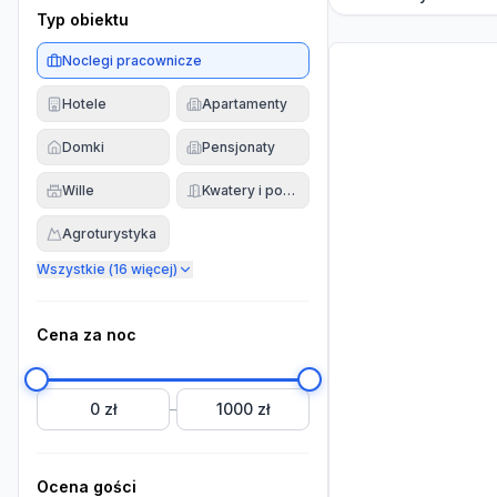
Typ obiektu
Noclegi pracownicze
Hotele
Apartamenty
Domki
Pensjonaty
Wille
Kwatery i pokoje
Agroturystyka
Wszystkie (
16
więcej)
Cena za noc
0 zł
1000 zł
–
Ocena gości