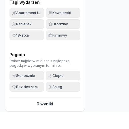
Tagi wydarzeń
Apartament imprezowy
Kawalerski
Panieński
Urodziny
18-stka
Firmowy
Pogoda
Pokaż najpierw miejsca z najlepszą
pogodą w wybranym terminie.
Słonecznie
Ciepło
Bez deszczu
Śnieg
0
wyniki