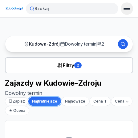
Strona główna
›
Noclegi
›
Zajazdy w Kudowie-Zdroju
Szukaj
Kudowa-Zdrój
Dowolny termin
2
Filtry
2
Zajazdy w Kudowie-Zdroju
Dowolny termin
Zapisz
Najtrafniejsze
Najnowsze
Cena ↑
Cena ↓
★ Ocena