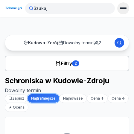
Strona główna
›
Noclegi
›
Schroniska w Kudowie-Zdroju
Szukaj
Kudowa-Zdrój
Dowolny termin
2
Filtry
2
Schroniska w Kudowie-Zdroju
Dowolny termin
Zapisz
Najtrafniejsze
Najnowsze
Cena ↑
Cena ↓
★ Ocena