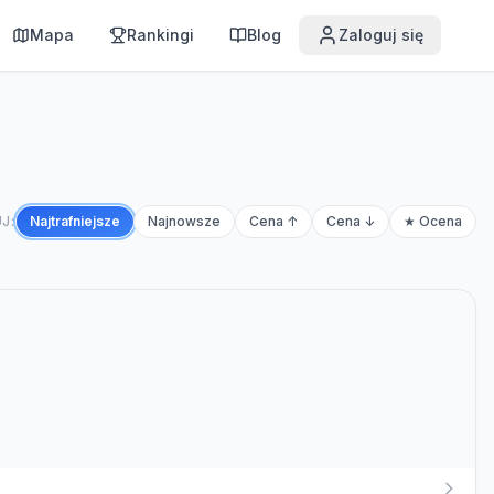
Mapa
Rankingi
Blog
Zaloguj się
J:
Najtrafniejsze
Najnowsze
Cena ↑
Cena ↓
★ Ocena