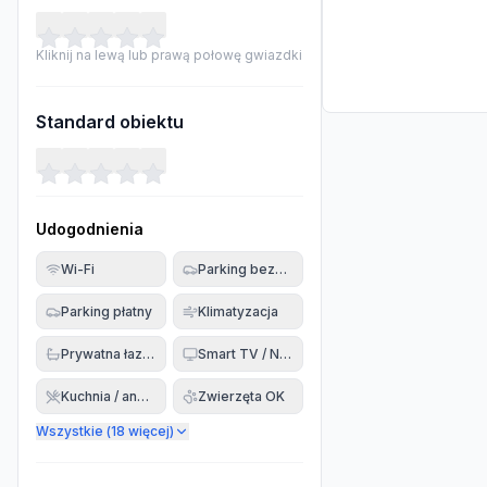
Kliknij na lewą lub prawą połowę gwiazdki
Standard obiektu
Udogodnienia
Wi-Fi
Parking bezpłatny
Parking płatny
Klimatyzacja
Prywatna łazienka
Smart TV / Netflix
Kuchnia / aneks
Zwierzęta OK
Wszystkie (
18
więcej)