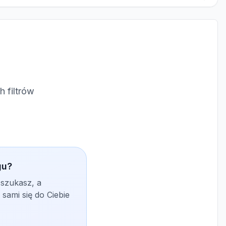
 filtrów
gu?
 szukasz, a
sami się do Ciebie