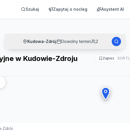
ju
Szukaj
Zapytaj o nocleg
Asystent AI
Kudowa-Zdrój
Dowolny termin
2
jne w Kudowie-Zdroju
Zapisz
SORTU
-Zdrój