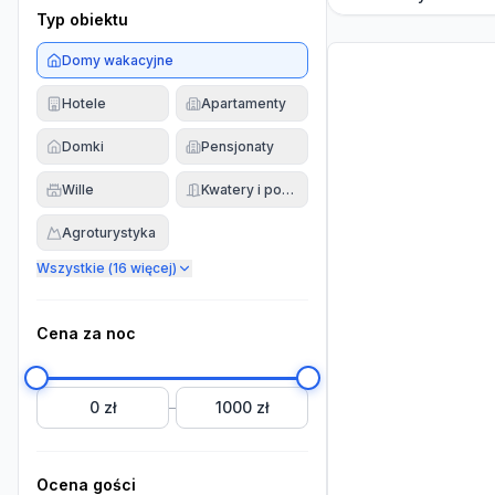
Typ obiektu
Domy wakacyjne
Hotele
Apartamenty
Domki
Pensjonaty
Wille
Kwatery i pokoje
Agroturystyka
Wszystkie (
16
więcej)
Cena za noc
0 zł
1000 zł
–
Ocena gości