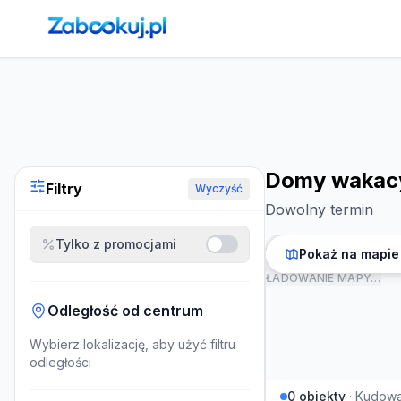
Strona główna
›
Noclegi
›
Domy wakacyjne w Kudowie-Zdro
Domy wakacy
Filtry
Wyczyść
Dowolny termin
Tylko z promocjami
Pokaż na mapie
ŁADOWANIE MAPY…
Odległość od centrum
Wybierz lokalizację, aby użyć filtru
odległości
0
obiekty
·
Kudowa