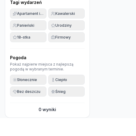
Tagi wydarzeń
Apartament imprezowy
Kawalerski
Panieński
Urodziny
18-stka
Firmowy
Pogoda
Pokaż najpierw miejsca z najlepszą
pogodą w wybranym terminie.
Słonecznie
Ciepło
Bez deszczu
Śnieg
0
wyniki